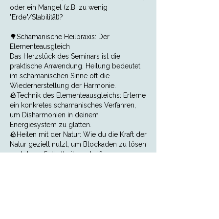
oder ein Mangel (z.B. zu wenig
"Erde"/Stabilität)?
🌳Schamanische Heilpraxis: Der
Elementeausgleich
Das Herzstück des Seminars ist die
praktische Anwendung. Heilung bedeutet
im schamanischen Sinne oft die
Wiederherstellung der Harmonie.
🪨Technik des Elementeausgleichs: Erlerne
ein konkretes schamanisches Verfahren,
um Disharmonien in deinem
Energiesystem zu glätten.
🪨Heilen mit der Natur: Wie du die Kraft der
Natur gezielt nutzt, um Blockaden zu lösen
und deine Selbstheilungskräfte zu
aktivieren.
🌳Dieses Seminar ist ideal für dich, wenn:
🪨Du dich in der Natur zu Hause fühlst und
diese Verbindung vertiefen möchtest.
🪨Du nach natürlichen Wegen suchst, um