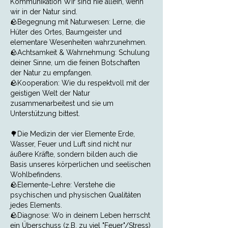
Kommunikation Wir sind nie allein, wenn
wir in der Natur sind.
🪨Begegnung mit Naturwesen: Lerne, die
Hüter des Ortes, Baumgeister und
elementare Wesenheiten wahrzunehmen.
🪨Achtsamkeit & Wahrnehmung: Schulung
deiner Sinne, um die feinen Botschaften
der Natur zu empfangen.
🪨Kooperation: Wie du respektvoll mit der
geistigen Welt der Natur
zusammenarbeitest und sie um
Unterstützung bittest.
🌳Die Medizin der vier Elemente Erde,
Wasser, Feuer und Luft sind nicht nur
äußere Kräfte, sondern bilden auch die
Basis unseres körperlichen und seelischen
Wohlbefindens.
🪨Elemente-Lehre: Verstehe die
psychischen und physischen Qualitäten
jedes Elements.
🪨Diagnose: Wo in deinem Leben herrscht
ein Überschuss (z.B. zu viel "Feuer"/Stress)