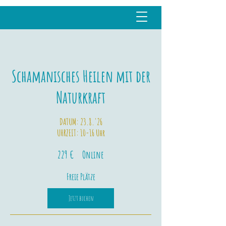
Schamanisches Heilen mit der
Naturkraft
DATUM: 23.8.'26
UHRZEIT: 10-16 Uhr
229
229 €
Online
Euro
Freie Plätze
Jetzt buchen