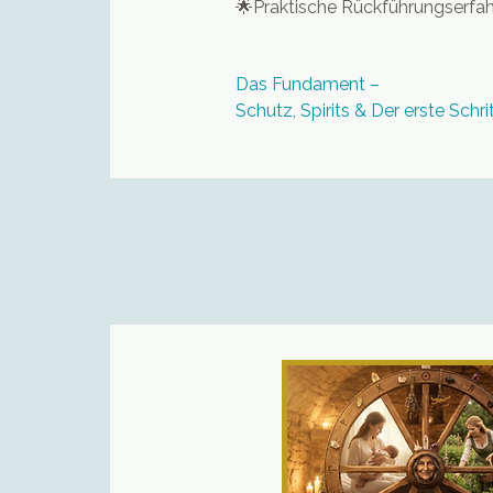
🌟
Praktische Rückführungserfa
Das Fundament – 

Schutz, Spirits & Der erste Schrit
Der Beginn deiner Reise. Bevor wi
der Zeit reisen, bauen wir ein sic
Fundament. In diesem ersten Mo
das Handwerkzeug, das du brau
und andere sicher durch die Wel
navigieren. Wir verbinden uraltes
schamanisches Wissen mit mod
therapeutischen Strukturen. Du w
wie Reinkarnation wirkt, wie du 
und wie du die Brücke zwischen
Jetzt und dem Damals baust.

Inhalte dieses Moduls:
