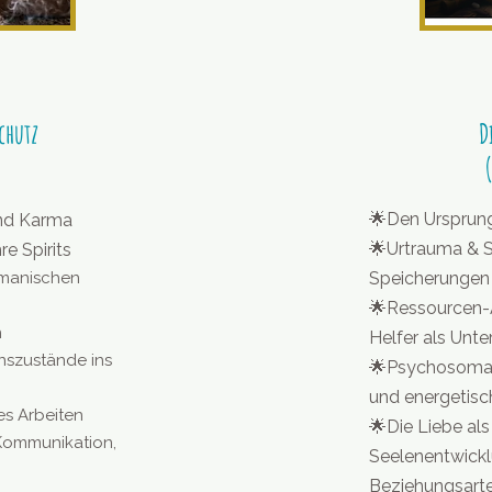
chutz
D
🌟
Den Ursprung 
und Karma
🌟
Urtrauma & S
e Spirits
amanischen
Speicherungen 
🌟
Ressourcen-Ar
n
Helfer als Unte
nszustände ins
🌟
Psychosoma
und energetisc
es Arbeiten
🌟
Die Liebe als
Kommunikation,
Seelenentwickl
Beziehungsarten