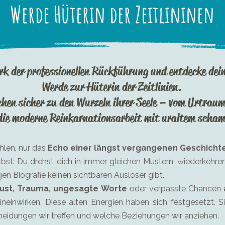
Werde Hüterin der Zeitlininen
rk der professionellen Rückführung und entdecke dei
Werde zur Hüterin der Zeitlinien.
hen sicher zu den Wurzeln ihrer Seele – vom Urtraum
 die moderne Reinkarnationsarbeit mit uraltem scha
hlen, nur das
Echo einer längst vergangenen Geschicht
selbst: Du drehst dich in immer gleichen Mustern, wiederke
igen Biografie keinen sichtbaren Auslöser gibt.
lust, Trauma, ungesagte Worte
oder verpasste Chancen
neinwirken. Diese alten Energien haben sich festgesetzt. S
eidungen wir treffen und welche Beziehungen wir anziehen.