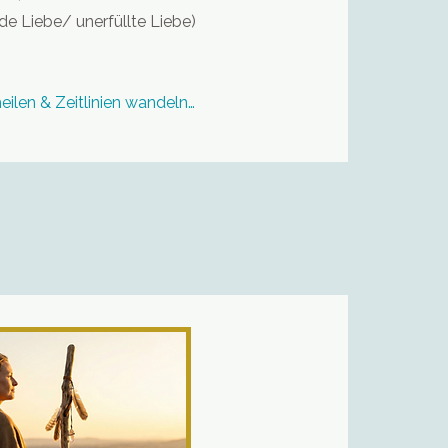
de Liebe/ unerfüllte Liebe)
ilen & Zeitlinien wandeln

n folgen. Nachdem wir im 
en sicheren Rahmen geschaffen 
r uns nun an die Wurzeln. 
ute haben oft ihren Ursprung 
gangenheit. In diesem Modul 
du diesen Ursprung aufspürst und 
Symptom betrachtest, sondern 
st. Wir arbeiten tief im 
und nutzen die stärkste Kraft 
 die Liebe.

Moduls:

finden: Wir reisen entlang der 