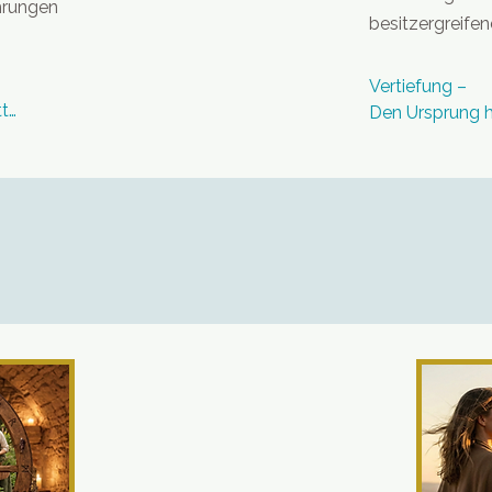
hrungen
besitzergreifen
Vertiefung – 

t

Den Ursprung he
r in die Tiefen 
Dem roten Fade
heres 
ersten Modul d
dul lernst du 
haben, wagen wi
chst, um dich 
Symptome im He
ten zu 
weit in der Ver
 
lernst du, wie 
ernen 
nicht nur das 
irst verstehen, 
die Ursache heil
den Raum hältst 
Zellgedächtnis 
 dem Hier und 
des Universums:
Inhalte dieses 
🌟Den Ursprung 