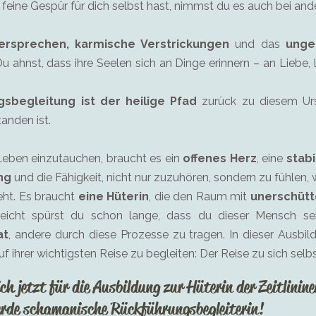
feine Gespür für dich selbst hast, nimmst du es auch bei and
Versprechen, karmische Verstrickungen
und das
unge
 ahnst, dass ihre Seelen sich an Dinge erinnern – an Liebe, 
sbegleitung ist der heilige Pfad
zurück zu diesem Urs
anden ist.
 Leben einzutauchen, braucht es ein
offenes Herz
, eine
stab
ng
und die Fähigkeit, nicht nur zuzuhören, sondern zu fühlen,
eht. Es braucht
eine Hüterin
, die den Raum mit
unerschütt
leicht spürst du schon lange, dass du dieser Mensch s
at
, andere durch diese Prozesse zu tragen. In dieser Ausbil
ihrer wichtigsten Reise zu begleiten: Der Reise zu sich selbs
ch jetzt für die Ausbildung zur Hüterin der Zeitlinine
rde schamanische Rückführungsbegleiterin!