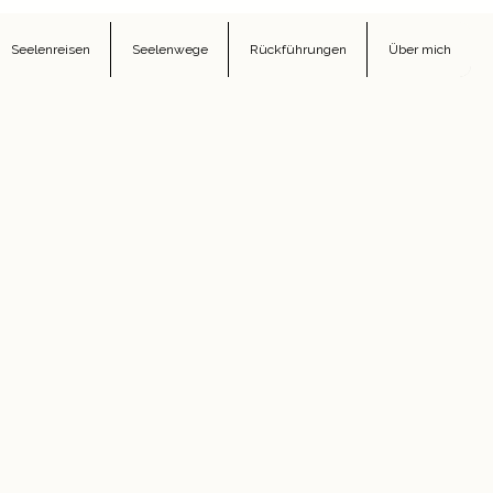
Seelenreisen
Seelenwege
Rückführungen
Über mich